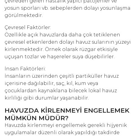
çevreden gelen hastalık yapıcı patojenler ve
yosun sporları vb. sebeplerden dolayı yosunlaşma
görülmektedir.
Çevresel Faktörler:
Özellikle açık havuzlarda daha çok tetiklenen
çevresel etkenlerden dolayı havuz sularının yüzeyi
kirlenmektedir. Örnek olarak rüzgar etkisiyle
uçuşan tozlar ve haşereler suya düşebilirler.
İnsan Faktörleri:
İnsanların üzerinden çeşitli partiküller havuz
içerisine dağılabilir, saç, kıl, kum veya
çocuklardan kaynaklana bilecek lokal havuz
kirliliği gibi durumlar yaşanabilir.
HAVUZDA KİRLENMEYİ ENGELLEMEK
MÜMKÜN MÜDÜR?
Havuzda kirlenmeyi engellemek gerekli hijyenik
uygulamalar düzenli olarak yapıldığı takdirde