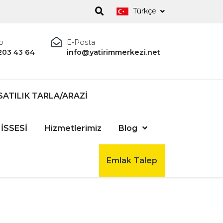
Türkçe
p
E-Posta
203 43 64
info@yatirimmerkezi.net
SATILIK TARLA/ARAZİ
İSSESİ
Hizmetlerimiz
Blog
Emlak Talep