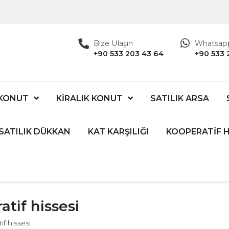
Bize Ulaşın
Whatsap
+90 533 203 43 64
+90 533 
 KONUT
KİRALIK KONUT
SATILIK ARSA
SATILIK DÜKKAN
KAT KARŞILIĞI
KOOPERATİF H
tif hissesi
f hissesi