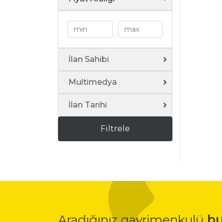
İlan Sahibi
Multimedya
İlan Tarihi
Filtrele
Aradığınız gayrimenkulü
bu