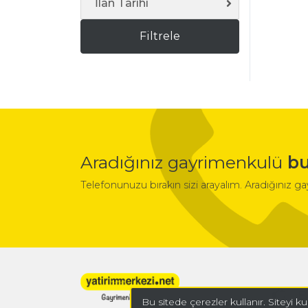
İlan Tarihi
Filtrele
Aradığınız gayrimenkulü
bu
Telefonunuzu bırakın sizi arayalım. Aradığınız g
B
Bu sitede çerezler kullanır. Siteyi 