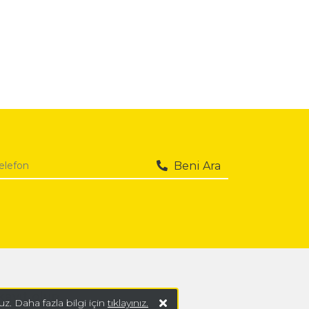
Beni Ara
kayıt olun.
z. Daha fazla bilgi için
tıklayınız.