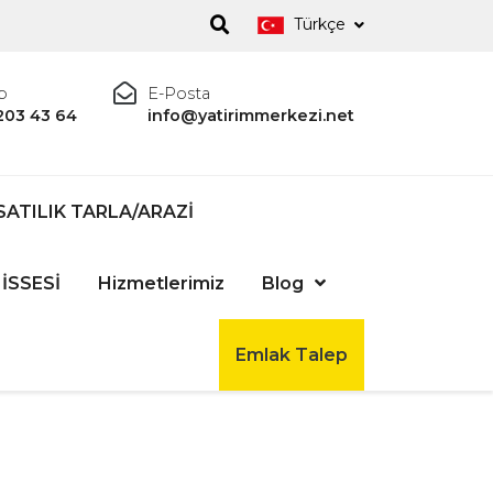
Türkçe
p
E-Posta
203 43 64
info@yatirimmerkezi.net
SATILIK TARLA/ARAZİ
İSSESİ
Hizmetlerimiz
Blog
Emlak Talep