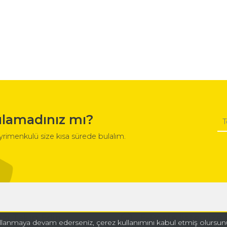
lamadınız mı?
ayrimenkulü size kısa sürede bulalım.
izi Takip Edin
E-Posta listemize 
kullanmaya devam ederseniz, çerez kullanımını kabul etmiş olursunu