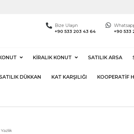
Bize Ulaşın
Whatsap
+90 533 203 43 64
+90 533 
 KONUT
KİRALIK KONUT
SATILIK ARSA
SATILIK DÜKKAN
KAT KARŞILIĞI
KOOPERATİF H
Yazlık